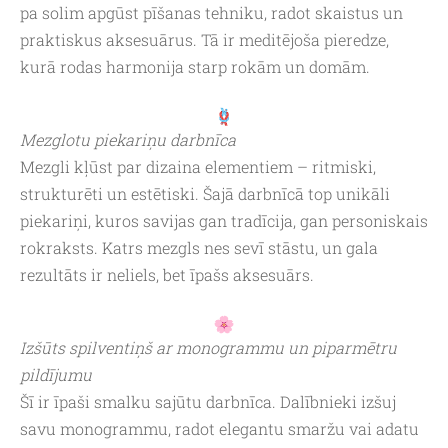
pa solim apgūst pīšanas tehniku, radot skaistus un
praktiskus aksesuārus. Tā ir meditējoša pieredze,
kurā rodas harmonija starp rokām un domām.
Mezglotu piekariņu darbnīca
Mezgli kļūst par dizaina elementiem – ritmiski,
strukturēti un estētiski. Šajā darbnīcā top unikāli
piekariņi, kuros savijas gan tradīcija, gan personiskais
rokraksts. Katrs mezgls nes sevī stāstu, un gala
rezultāts ir neliels, bet īpašs aksesuārs.
Izšūts spilventiņš ar monogrammu un piparmētru
pildījumu
Šī ir īpaši smalku sajūtu darbnīca. Dalībnieki izšuj
savu monogrammu, radot elegantu smaržu vai adatu