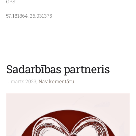
GPS:
57.181864, 26.031375
Sadarbības partneris
1. marts 2023,
Nav komentāru