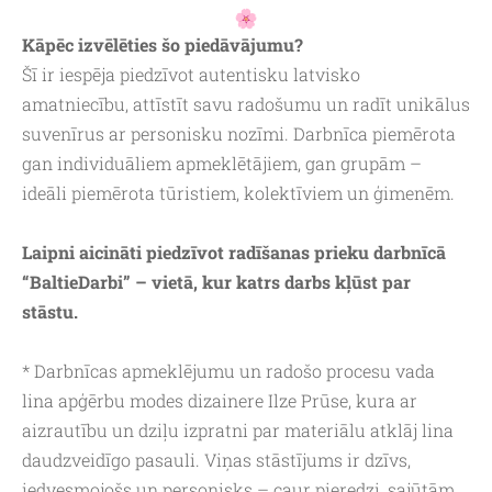
Kāpēc izvēlēties šo piedāvājumu?
Šī ir iespēja piedzīvot autentisku latvisko
amatniecību, attīstīt savu radošumu un radīt unikālus
suvenīrus ar personisku nozīmi. Darbnīca piemērota
gan individuāliem apmeklētājiem, gan grupām –
ideāli piemērota tūristiem, kolektīviem un ģimenēm.
Laipni aicināti piedzīvot radīšanas prieku darbnīcā
“BaltieDarbi” – vietā, kur katrs darbs kļūst par
stāstu.
* Darbnīcas apmeklējumu un radošo procesu vada
lina apģērbu modes dizainere Ilze Prūse, kura ar
aizrautību un dziļu izpratni par materiālu atklāj lina
daudzveidīgo pasauli. Viņas stāstījums ir dzīvs,
iedvesmojošs un personisks – caur pieredzi, sajūtām