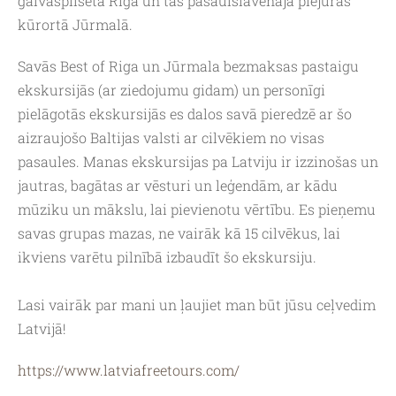
galvaspilsētā Rīgā un tās pasaulslavenajā piejūras
kūrortā Jūrmalā.
Savās Best of Riga un Jūrmala bezmaksas pastaigu
ekskursijās (ar ziedojumu gidam) un personīgi
pielāgotās ekskursijās es dalos savā pieredzē ar šo
aizraujošo Baltijas valsti ar cilvēkiem no visas
pasaules. Manas ekskursijas pa Latviju ir izzinošas un
jautras, bagātas ar vēsturi un leģendām, ar kādu
mūziku un mākslu, lai pievienotu vērtību. Es pieņemu
savas grupas mazas, ne vairāk kā 15 cilvēkus, lai
ikviens varētu pilnībā izbaudīt šo ekskursiju.
Lasi vairāk par mani un ļaujiet man būt jūsu ceļvedim
Latvijā!
https://www.latviafreetours.
com/