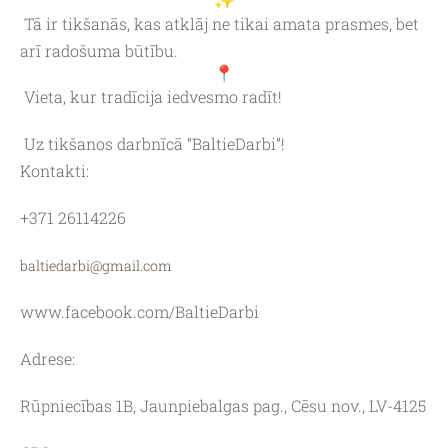
Tā ir tikšanās, kas atklāj ne tikai amata prasmes, bet
arī radošuma būtību.
Vieta, kur tradīcija iedvesmo radīt!
Uz tikšanos darbnīcā “BaltieDarbi”!
Kontakti:
+371 26114226
baltiedarbi@gmail.com
www.facebook.com/BaltieDarbi
Adrese:
Rūpniecības 1B, Jaunpiebalgas pag., Cēsu nov., LV-4125