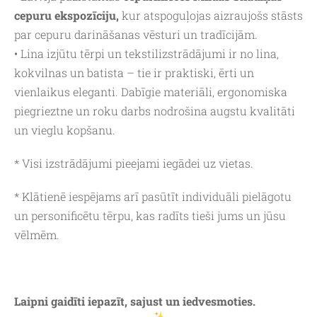
cepuru ekspozīciju,
kur atspoguļojas aizraujošs stāsts
par cepuru darināšanas vēsturi un tradīcijām.
• Lina izjūtu tērpi un tekstilizstrādājumi ir no lina,
kokvilnas un batista – tie ir praktiski, ērti un
vienlaikus eleganti. Dabīgie materiāli, ergonomiska
piegrieztne un roku darbs nodrošina augstu kvalitāti
un vieglu kopšanu.
* Visi izstrādājumi pieejami iegādei uz vietas.
* Klātienē iespējams arī pasūtīt individuāli pielāgotu
un personificētu tērpu, kas radīts tieši jums un jūsu
vēlmēm.
Laipni gaidīti iepazīt, sajust un iedvesmoties.