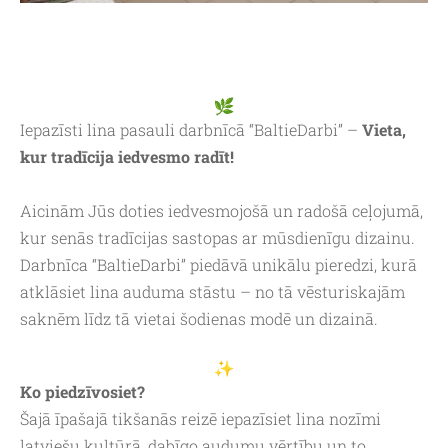
Iepazīsti lina pasauli darbnīcā “BaltieDarbi” –
Vieta,
kur tradīcija iedvesmo radīt!
Aicinām Jūs doties iedvesmojošā un radošā ceļojumā,
kur senās tradīcijas sastopas ar mūsdienīgu dizainu.
Darbnīca “BaltieDarbi” piedāvā unikālu pieredzi, kurā
atklāsiet lina auduma stāstu – no tā vēsturiskajām
saknēm līdz tā vietai šodienas modē un dizainā.
Ko piedzīvosiet?
Šajā īpašajā tikšanās reizē iepazīsiet lina nozīmi
latviešu kultūrā, dabīgo audumu vērtību un to