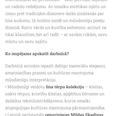
un radošo redzējumu. Ar smalku estētikas izjūtu un
cieņu pret tradīcijām dizainere dalās zināšanās par
lina audumu, tā nozīmi modē un mūsdienīgu pieeju
dizainā. Katrs vārds un kustība iedvesmo, aicinot ne
tikai klausīties, bet arī radīt – ar savām rokām, savu
stāstu un savu sajūtu.
Ko iespējams apskatīt darbnīcā?
Darbnīcā aicinām iepazīt dabīgu materiālu eleganci,
amatniecības prasmi un kultūras mantojuma
mūsdienīgu interpretāciju.
• Mūsdienīgi veidotu
lina tērpu kolekciju
– kleitas,
nakts tērpus, kristību kleitas, apģērbus bērniem un
dažādus tekstilizstrādājumus, kuros smalki
atspoguļojas kultūras mantojuma pārmantojamība.
• Latvijā pazīstamās
cepurinieces Mildas Skadiņas