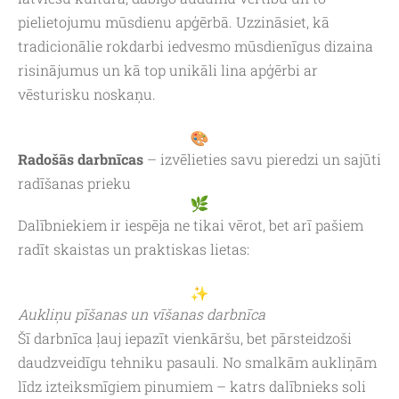
pielietojumu mūsdienu apģērbā. Uzzināsiet, kā
tradicionālie rokdarbi iedvesmo mūsdienīgus dizaina
risinājumus un kā top unikāli lina apģērbi ar
vēsturisku noskaņu.
Radošās darbnīcas
– izvēlieties savu pieredzi un sajūti
radīšanas prieku
Dalībniekiem ir iespēja ne tikai vērot, bet arī pašiem
radīt skaistas un praktiskas lietas:
Aukliņu pīšanas un vīšanas darbnīca
Šī darbnīca ļauj iepazīt vienkāršu, bet pārsteidzoši
daudzveidīgu tehniku pasauli. No smalkām aukliņām
līdz izteiksmīgiem pinumiem – katrs dalībnieks soli