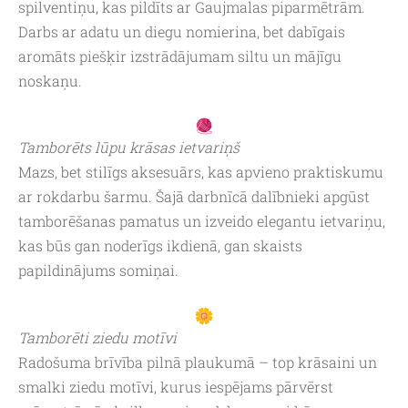
spilventiņu, kas pildīts ar Gaujmalas piparmētrām.
Darbs ar adatu un diegu nomierina, bet dabīgais
aromāts piešķir izstrādājumam siltu un mājīgu
noskaņu.
Tamborēts lūpu krāsas ietvariņš
Mazs, bet stilīgs aksesuārs, kas apvieno praktiskumu
ar rokdarbu šarmu. Šajā darbnīcā dalībnieki apgūst
tamborēšanas pamatus un izveido elegantu ietvariņu,
kas būs gan noderīgs ikdienā, gan skaists
papildinājums somiņai.
Tamborēti ziedu motīvi
Radošuma brīvība pilnā plaukumā – top krāsaini un
smalki ziedu motīvi, kurus iespējams pārvērst