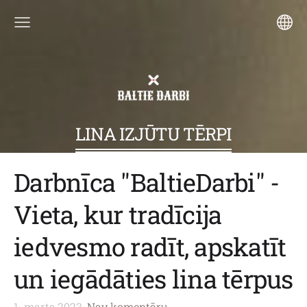
LINA IZJŪTU TĒRPI
Darbnīca "BaltieDarbi" -
Vieta, kur tradīcija
iedvesmo radīt, apskatīt
un iegādāties lina tērpus
1. marts 2023,
Nav komentāru