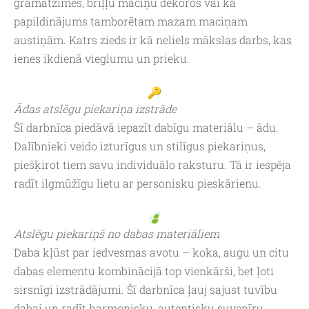
grāmatzīmēs, briļļu maciņu dekoros vai kā
papildinājums tamborētam mazam maciņam
austiņām. Katrs zieds ir kā neliels mākslas darbs, kas
ienes ikdienā vieglumu un prieku.
Ādas atslēgu piekariņa izstrāde
Šī darbnīca piedāvā iepazīt dabīgu materiālu – ādu.
Dalībnieki veido izturīgus un stilīgus piekariņus,
piešķirot tiem savu individuālo raksturu. Tā ir iespēja
radīt ilgmūžīgu lietu ar personisku pieskārienu.
Atslēgu piekariņš no dabas materiāliem
Daba kļūst par iedvesmas avotu – koka, augu un citu
dabas elementu kombinācijā top vienkārši, bet ļoti
sirsnīgi izstrādājumi. Šī darbnīca ļauj sajust tuvību
dabai un radīt harmonisku, autentisku suvenīru.