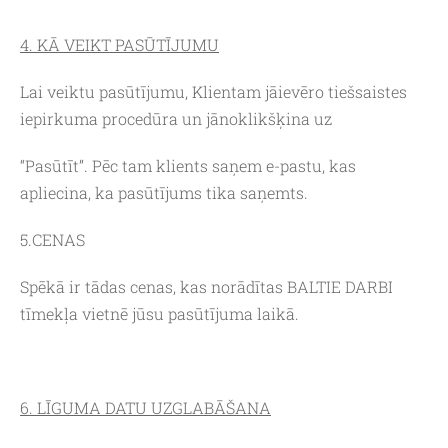
4. KĀ VEIKT PASŪTĪJUMU
Lai veiktu pasūtījumu, Klientam jāievēro tiešsaistes
iepirkuma procedūra un jānoklikšķina uz
“Pasūtīt”. Pēc tam klients saņem e-pastu, kas
apliecina, ka pasūtījums tika saņemts.
5.CENAS
Spēkā ir tādas cenas, kas norādītas BALTIE DARBI
tīmekļa vietnē jūsu pasūtījuma laikā.
6. LĪGUMA DATU UZGLABĀŠANA