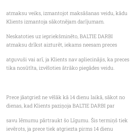
atmaksu veiks, izmantojot maksāšanas veidu, kādu
Klients izmantoja sākotnējam darījumam.
Neskatoties uz iepriekšminēto, BALTIE DARBI
atmaksu drīkst aizturēt, iekams neesam preces
atguvuši vai arī, ja Klients nav apliecinājis, ka preces
tika nosūtīta, izvēloties ātrāko piegādes veidu.
Prece jāatgriež ne vēlāk kā 14 dienu laikā, sākot no
dienas, kad Klients paziņoja BALTIE DARBI par
savu lēmumu pārtraukt šo Līgumu. Šis termiņš tiek
ievērots, ja prece tiek atgriezta pirms 14 dienu