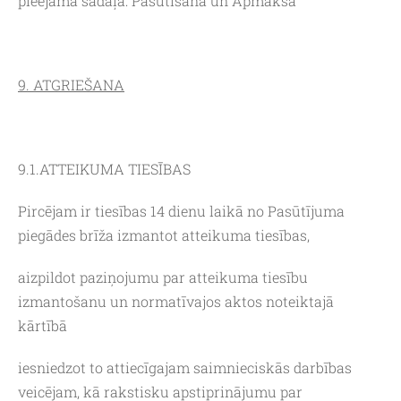
pieejama sadaļā: Pasūtīšana un Apmaksa
9. ATGRIEŠANA
9.1.ATTEIKUMA TIESĪBAS
Pircējam ir tiesības 14 dienu laikā no Pasūtījuma
piegādes brīža izmantot atteikuma tiesības,
aizpildot paziņojumu par atteikuma tiesību
izmantošanu un normatīvajos aktos noteiktajā
kārtībā
iesniedzot to attiecīgajam saimnieciskās darbības
veicējam, kā rakstisku apstiprinājumu par