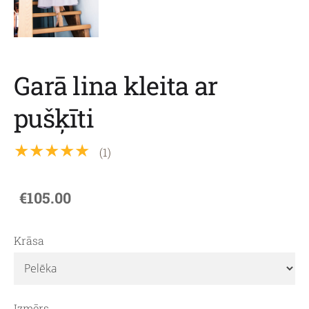
Garā lina kleita ar
pušķīti
★★★★★
(1)
€105.00
Krāsa
Izmērs