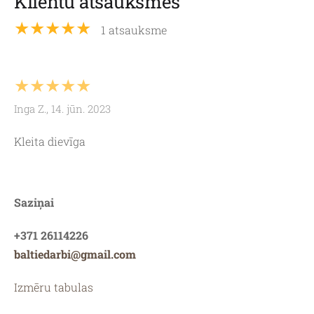
Klientu atsauksmes
★★★★★
1 atsauksme
★★★★★
Inga Z., 14. jūn. 2023
Kleita dievīga
Saziņai
+371 26114226
baltiedarbi@gmail.com
Izmēru tabulas