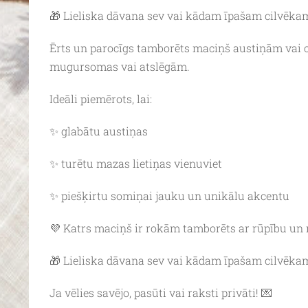
🎁 Lieliska dāvana sev vai kādam īpašam cilvēkam
Ērts un parocīgs tamborēts maciņš austiņām vai ci
mugursomas vai atslēgām.
Ideāli piemērots, lai:
✨ glabātu austiņas
✨ turētu mazas lietiņas vienuviet
✨ piešķirtu somiņai jauku un unikālu akcentu
💜 Katrs maciņš ir rokām tamborēts ar rūpību un 
🎁 Lieliska dāvana sev vai kādam īpašam cilvēka
Ja vēlies savējo, pasūti vai raksti privāti! 💌