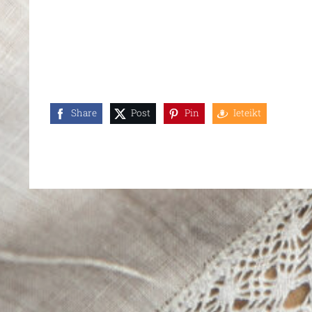
Share
Post
Pin
Ieteikt