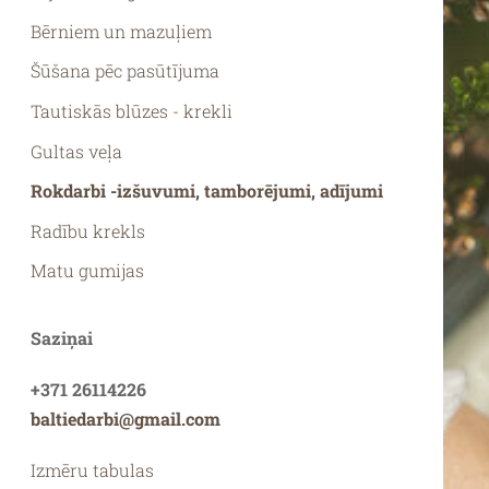
Bērniem un mazuļiem
Šūšana pēc pasūtījuma
Tautiskās blūzes - krekli
Gultas veļa
Rokdarbi -izšuvumi, tamborējumi, adījumi
Radību krekls
Matu gumijas
Saziņai
+371 26114226
baltiedarbi@gmail.com
Izmēru tabulas