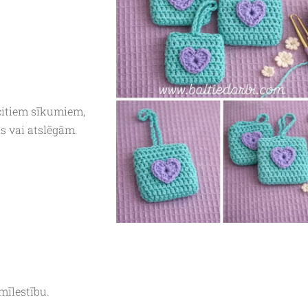
citiem sīkumiem,
s vai atslēgām.
mīlestību.