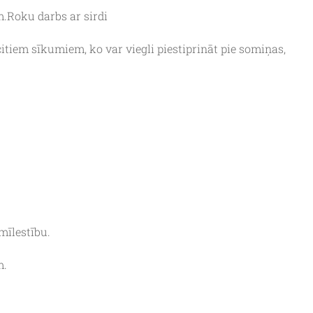
.Roku darbs ar sirdi
tiem sīkumiem, ko var viegli piestiprināt pie somiņas,
mīlestību.
m.