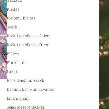
Galdauti
Kleitas
Meiteņu kleitas
Svārki
Krekli un bikses zēniem
Krekli un bikses vīriem
Blūzes
Priekšauti
Lakati
Pirts dvieļi un krekli
Dāvanu karte un dāvanas
Lina maisiņi
Sejas aizsargmaskas