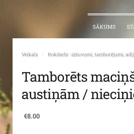
SĀKUMS
ST
Veikals
Rokdarbi -izšuvumi, tamborējumi, adī
Tamborēts maciņš
austiņām / nieciņ
€8.00