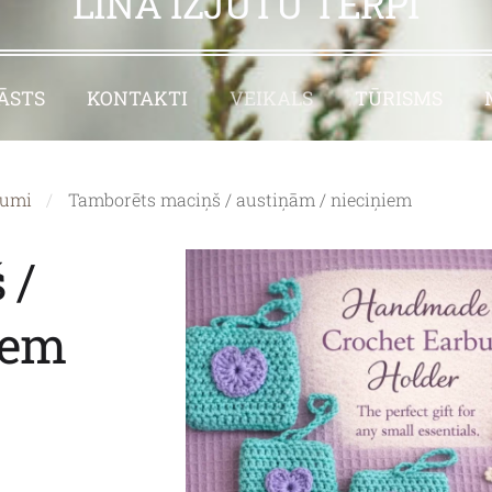
LINA IZJŪTU TĒRPI
ĀSTS
KONTAKTI
VEIKALS
TŪRISMS
jumi
Tamborēts maciņš / austiņām / nieciņiem
 /
iem