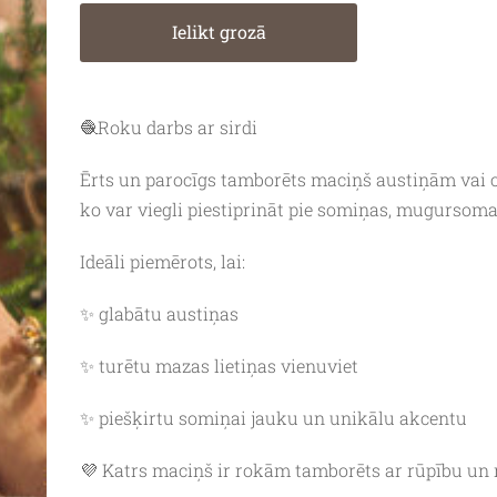
Ielikt grozā
🧶Roku darbs ar sirdi
Ērts un parocīgs tamborēts maciņš austiņām vai 
ko var viegli piestiprināt pie somiņas, mugursoma
Ideāli piemērots, lai:
✨ glabātu austiņas
✨ turētu mazas lietiņas vienuviet
✨ piešķirtu somiņai jauku un unikālu akcentu
💜 Katrs maciņš ir rokām tamborēts ar rūpību un 