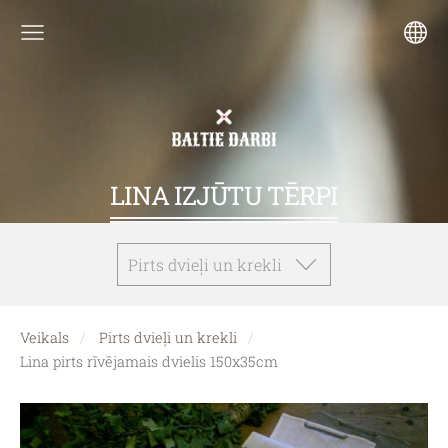
LINA IZJŪTU TĒRPI
Pirts dvieļi un krekli
Veikals
Pirts dvieļi un krekli
Lina pirts rīvējamais dvielis 150x35cm